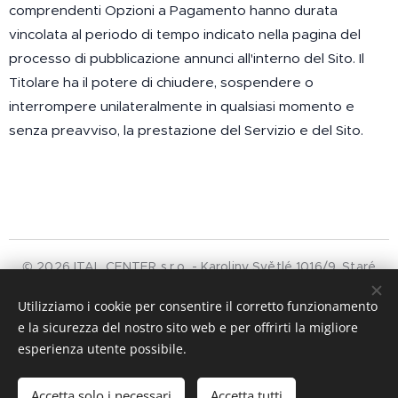
comprendenti Opzioni a Pagamento hanno durata
vincolata al periodo di tempo indicato nella pagina del
processo di pubblicazione annunci all'interno del Sito. Il
Titolare ha il potere di chiudere, sospendere o
interrompere unilateralmente in qualsiasi momento e
senza preavviso, la prestazione del Servizio e del Sito.
© 2026 ITAL CENTER s.r.o. - Karoliny Světlé 1016/9, Staré
Město, 110 00 Praha
Utilizziamo i cookie per consentire il corretto funzionamento
GDPR
e la sicurezza del nostro sito web e per offrirti la migliore
Gestito da Italcenter
Cookies
esperienza utente possibile.
Lingue
Accetta solo i necessari
Accetta tutti